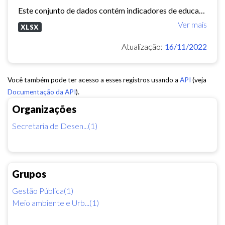
Este conjunto de dados contém indicadores de educação, longevidade e renda para cada bairro de Fortaleza. Esses três indicadores juntos formam o Indice de Desenvolvimento Humano...
Ver mais
XLSX
Atualização:
16/11/2022
Você também pode ter acesso a esses registros usando a
API
(veja
Documentação da API
).
Organizações
Secretaria de Desen...(1)
Grupos
Gestão Pública(1)
Meio ambiente e Urb...(1)