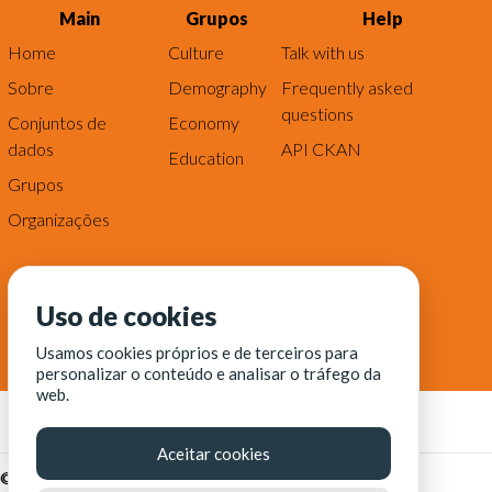
Main
Grupos
Help
Home
Culture
Talk with us
Sobre
Demography
Frequently asked
questions
Conjuntos de
Economy
dados
API CKAN
Education
Grupos
Organizações
Uso de cookies
Usamos cookies próprios e de terceiros para
personalizar o conteúdo e analisar o tráfego da
web.
Aceitar cookies
© Fortaleza Digital || CITINOVA - Fundação de Ciência,