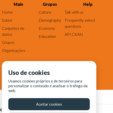
Main
Grupos
Help
Home
Culture
Talk with us
Sobre
Demography
Frequently asked
questions
Conjuntos de
Economy
dados
API CKAN
Education
Grupos
Organizações
Uso de cookies
Usamos cookies próprios e de terceiros para
personalizar o conteúdo e analisar o tráfego da
web.
Aceitar cookies
© Fortaleza Digital || CITINOVA - Fundação de Ciência,