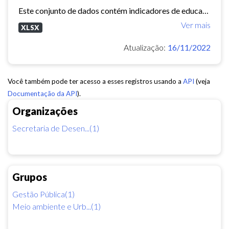
Este conjunto de dados contém indicadores de educação, longevidade e renda para cada bairro de Fortaleza. Esses três indicadores juntos formam o Indice de Desenvolvimento Humano...
Ver mais
XLSX
Atualização:
16/11/2022
Você também pode ter acesso a esses registros usando a
API
(veja
Documentação da API
).
Organizações
Secretaria de Desen...(1)
Grupos
Gestão Pública(1)
Meio ambiente e Urb...(1)