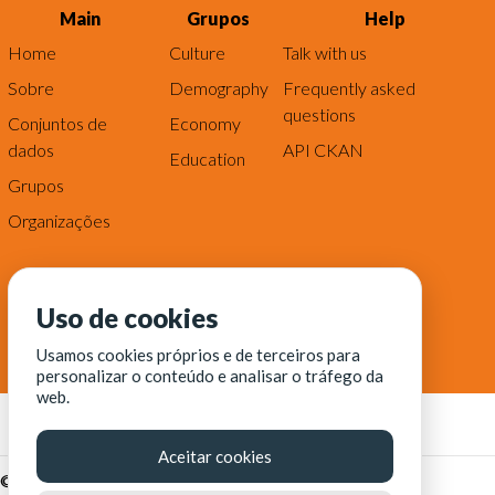
Main
Grupos
Help
Home
Culture
Talk with us
Sobre
Demography
Frequently asked
questions
Conjuntos de
Economy
dados
API CKAN
Education
Grupos
Organizações
Uso de cookies
Usamos cookies próprios e de terceiros para
personalizar o conteúdo e analisar o tráfego da
web.
Aceitar cookies
© Fortaleza Digital || CITINOVA - Fundação de Ciência,