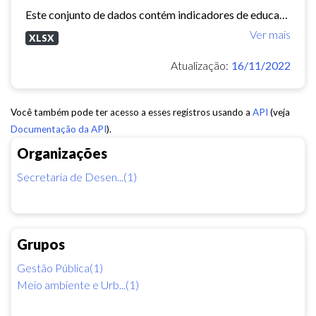
Este conjunto de dados contém indicadores de educação, longevidade e renda para cada bairro de Fortaleza. Esses três indicadores juntos formam o Indice de Desenvolvimento Humano...
Ver mais
XLSX
Atualização:
16/11/2022
Você também pode ter acesso a esses registros usando a
API
(veja
Documentação da API
).
Organizações
Secretaria de Desen...(1)
Grupos
Gestão Pública(1)
Meio ambiente e Urb...(1)