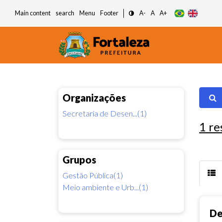
Main content
search
Menu
Footer
A-
A
A+
Organizações
Secretaria de Desen...(1)
1
re
Grupos
Gestão Pública(1)
Meio ambiente e Urb...(1)
De