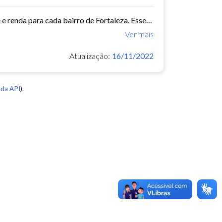
Este conjunto de dados contém indicadores de educação, longevidade e renda para cada bairro de Fortaleza. Esses três indicadores juntos formam o Indice de Desenvolvimento Humano...
Ver mais
Atualização:
16/11/2022
da API
).