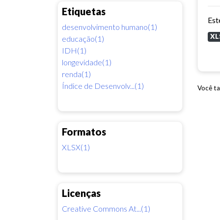
Etiquetas
desenvolvimento humano(1)
XL
educação(1)
IDH(1)
longevidade(1)
renda(1)
Índice de Desenvolv...(1)
Você ta
Formatos
XLSX(1)
Licenças
Creative Commons At...(1)