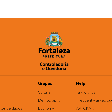
Grupos
Help
Culture
Talk with us
Demography
Frequently asked qu
tos de dados
Economy
API CKAN