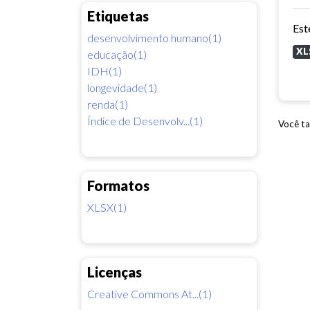
Etiquetas
desenvolvimento humano(1)
XL
educação(1)
IDH(1)
longevidade(1)
renda(1)
Índice de Desenvolv...(1)
Você ta
Formatos
XLSX(1)
Licenças
Creative Commons At...(1)