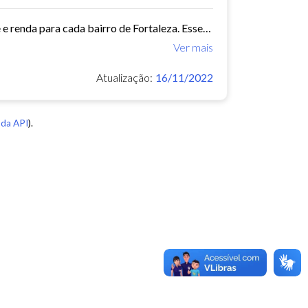
Este conjunto de dados contém indicadores de educação, longevidade e renda para cada bairro de Fortaleza. Esses três indicadores juntos formam o Indice de Desenvolvimento Humano...
Ver mais
Atualização:
16/11/2022
da API
).