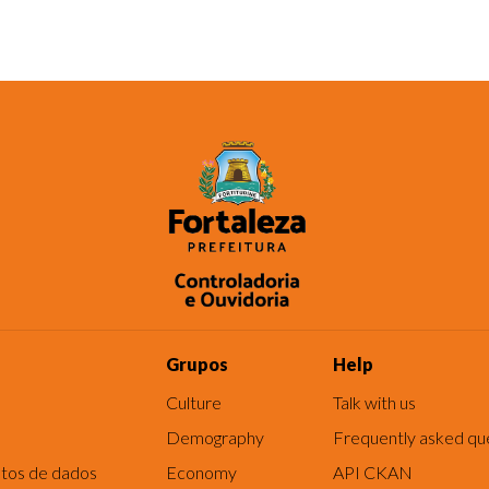
Grupos
Help
Culture
Talk with us
Demography
Frequently asked qu
tos de dados
Economy
API CKAN