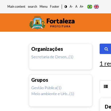
Main content
search
Menu
Footer
A-
A
A+
Organizações
Secretaria de Desen...(1)
1
re
Grupos
Gestão Pública(1)
Meio ambiente e Urb...(1)
De