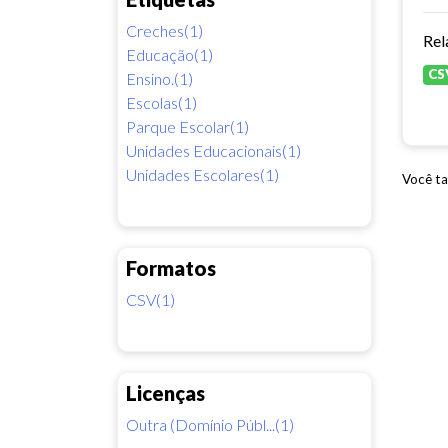
Creches(1)
Rel
Educação(1)
CS
Ensino.(1)
Escolas(1)
Parque Escolar(1)
Unidades Educacionais(1)
Unidades Escolares(1)
Você ta
Formatos
CSV(1)
Licenças
Outra (Domínio Públ...(1)