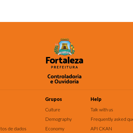
Grupos
Help
Culture
Talk with us
Demography
Frequently asked qu
tos de dados
Economy
API CKAN