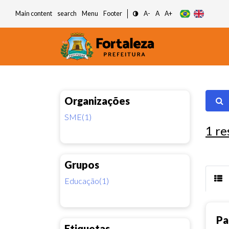
Main content
search
Menu
Footer
A-
A
A+
Organizações
SME(1)
1
re
Grupos
Educação(1)
Pa
Etiquetas