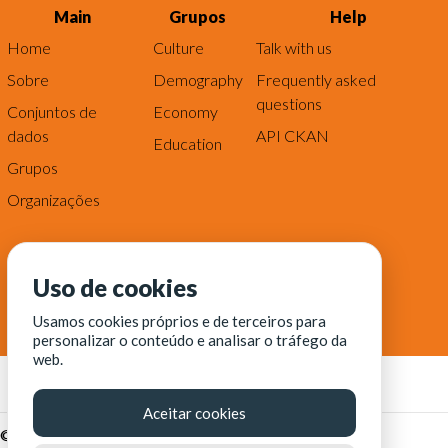
Main
Grupos
Help
Home
Culture
Talk with us
Sobre
Demography
Frequently asked
questions
Conjuntos de
Economy
dados
API CKAN
Education
Grupos
Organizações
Uso de cookies
Usamos cookies próprios e de terceiros para
personalizar o conteúdo e analisar o tráfego da
web.
Aceitar cookies
© Fortaleza Digital || CITINOVA - Fundação de Ciência,