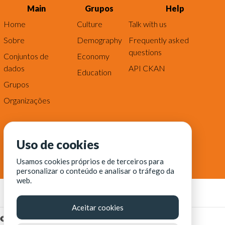
Main
Grupos
Help
Home
Culture
Talk with us
Sobre
Demography
Frequently asked
questions
Conjuntos de
Economy
dados
API CKAN
Education
Grupos
Organizações
Uso de cookies
Usamos cookies próprios e de terceiros para
personalizar o conteúdo e analisar o tráfego da
web.
Aceitar cookies
© Fortaleza Digital || CITINOVA - Fundação de Ciência,