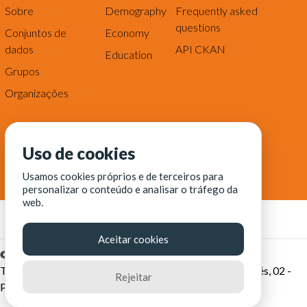
Sobre
Demography
Frequently asked
questions
Conjuntos de
Economy
dados
API CKAN
Education
Grupos
Organizações
Uso de cookies
Usamos cookies próprios e de terceiros para
personalizar o conteúdo e analisar o tráfego da
web.
Aceitar cookies
© Fortaleza Digital || CITINOVA - Fundação de Ciência,
Tecnologia e Inovação de Fortaleza - Rua dos Tremembés, 02 -
Rejeitar
Praia de Iracema - Fortaleza-CE