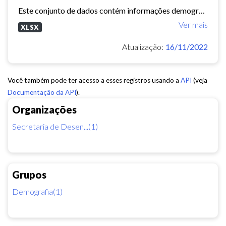
Este conjunto de dados contém informações demográficas (população masculina, população feminina, média de moradores por domicílio, etc) para cada bairro e regional de Fortaleza...
Ver mais
XLSX
Atualização:
16/11/2022
Você também pode ter acesso a esses registros usando a
API
(veja
Documentação da API
).
Organizações
Secretaria de Desen...(1)
Grupos
Demografia(1)