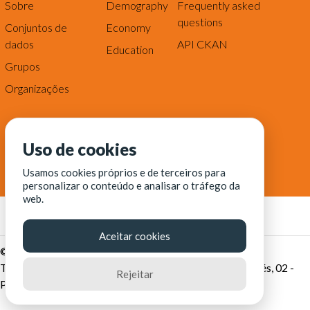
Sobre
Demography
Frequently asked
questions
Conjuntos de
Economy
dados
API CKAN
Education
Grupos
Organizações
Uso de cookies
Usamos cookies próprios e de terceiros para
personalizar o conteúdo e analisar o tráfego da
web.
Aceitar cookies
© Fortaleza Digital || CITINOVA - Fundação de Ciência,
Tecnologia e Inovação de Fortaleza - Rua dos Tremembés, 02 -
Rejeitar
Praia de Iracema - Fortaleza-CE