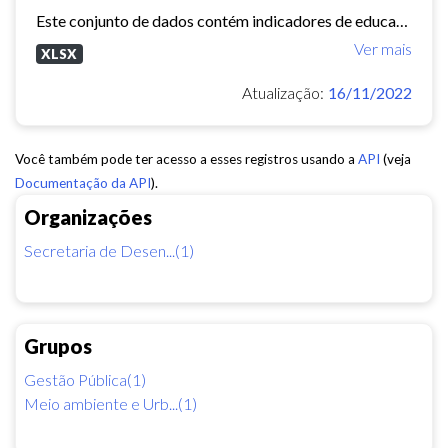
Este conjunto de dados contém indicadores de educação, longevidade e renda para cada bairro de Fortaleza. Esses três indicadores juntos formam o Indice de Desenvolvimento Humano...
Ver mais
XLSX
Atualização:
16/11/2022
Você também pode ter acesso a esses registros usando a
API
(veja
Documentação da API
).
Organizações
Secretaria de Desen...(1)
Grupos
Gestão Pública(1)
Meio ambiente e Urb...(1)