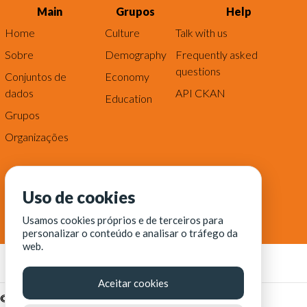
Main
Grupos
Help
Home
Culture
Talk with us
Sobre
Demography
Frequently asked
questions
Conjuntos de
Economy
dados
API CKAN
Education
Grupos
Organizações
Uso de cookies
Usamos cookies próprios e de terceiros para
personalizar o conteúdo e analisar o tráfego da
web.
Aceitar cookies
© Fortaleza Digital || CITINOVA - Fundação de Ciência,