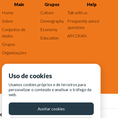
Main
Grupos
Help
Home
Culture
Talk with us
Sobre
Demography
Frequently asked
questions
Conjuntos de
Economy
dados
API CKAN
Education
Grupos
Organizações
Uso de cookies
Usamos cookies próprios e de terceiros para
personalizar o conteúdo e analisar o tráfego da
web.
Aceitar cookies
© Fortaleza Digital || CITINOVA - Fundação de Ciência,