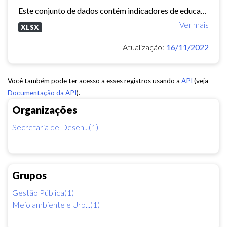
Este conjunto de dados contém indicadores de educação, longevidade e renda para cada bairro de Fortaleza. Esses três indicadores juntos formam o Indice de Desenvolvimento Humano...
Ver mais
XLSX
Atualização:
16/11/2022
Você também pode ter acesso a esses registros usando a
API
(veja
Documentação da API
).
Organizações
Secretaria de Desen...(1)
Grupos
Gestão Pública(1)
Meio ambiente e Urb...(1)