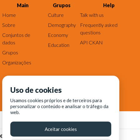
Main
Grupos
Help
Home
Culture
Talk with us
Sobre
Demography
Frequently asked
questions
Conjuntos de
Economy
dados
API CKAN
Education
Grupos
Organizações
Uso de cookies
Usamos cookies próprios e de terceiros para
personalizar o conteúdo e analisar o tráfego da
web.
Aceitar cookies
© Fortaleza Digital || CITINOVA - Fundação de Ciência,