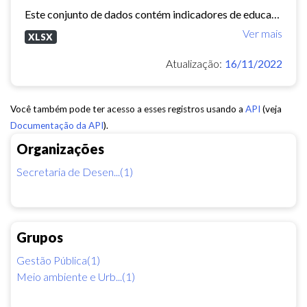
Este conjunto de dados contém indicadores de educação, longevidade e renda para cada bairro de Fortaleza. Esses três indicadores juntos formam o Indice de Desenvolvimento Humano...
Ver mais
XLSX
Atualização:
16/11/2022
Você também pode ter acesso a esses registros usando a
API
(veja
Documentação da API
).
Organizações
Secretaria de Desen...(1)
Grupos
Gestão Pública(1)
Meio ambiente e Urb...(1)