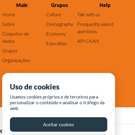
Main
Grupos
Help
Home
Culture
Talk with us
Sobre
Demography
Frequently asked
questions
Conjuntos de
Economy
dados
API CKAN
Education
Grupos
Organizações
Uso de cookies
Usamos cookies próprios e de terceiros para
personalizar o conteúdo e analisar o tráfego da
web.
Aceitar cookies
© Fortaleza Digital || CITINOVA - Fundação de Ciência,