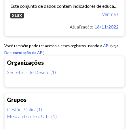
Este conjunto de dados contém indicadores de educação, longevidade e renda para cada bairro de Fortaleza. Esses três indicadores juntos formam o Indice de Desenvolvimento Humano...
Ver mais
XLSX
Atualização:
16/11/2022
Você também pode ter acesso a esses registros usando a
API
(veja
Documentação da API
).
Organizações
Secretaria de Desen...(1)
Grupos
Gestão Pública(1)
Meio ambiente e Urb...(1)