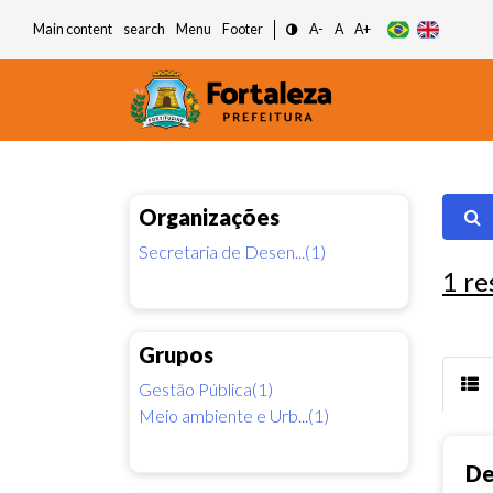
Main content
search
Menu
Footer
A-
A
A+
Organizações
Secretaria de Desen...(1)
1
re
Grupos
Gestão Pública(1)
Meio ambiente e Urb...(1)
De