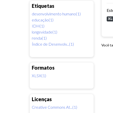
Etiquetas
desenvolvimento humano(1)
XL
educação(1)
IDH(1)
longevidade(1)
renda(1)
Índice de Desenvolv...(1)
Você ta
Formatos
XLSX(1)
Licenças
Creative Commons At...(1)