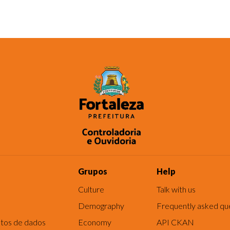
Grupos
Help
Culture
Talk with us
Demography
Frequently asked qu
tos de dados
Economy
API CKAN