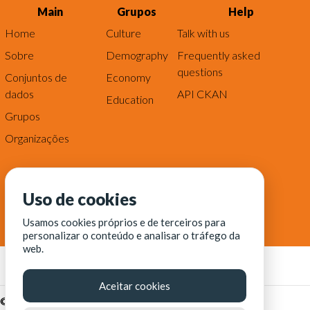
Main
Grupos
Help
Home
Culture
Talk with us
Sobre
Demography
Frequently asked
questions
Conjuntos de
Economy
dados
API CKAN
Education
Grupos
Organizações
Uso de cookies
Usamos cookies próprios e de terceiros para
personalizar o conteúdo e analisar o tráfego da
web.
Aceitar cookies
© Fortaleza Digital || CITINOVA - Fundação de Ciência,