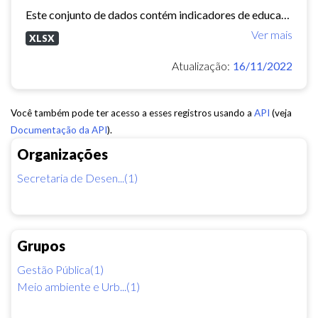
Este conjunto de dados contém indicadores de educação, longevidade e renda para cada bairro de Fortaleza. Esses três indicadores juntos formam o Indice de Desenvolvimento Humano...
Ver mais
XLSX
Atualização:
16/11/2022
Você também pode ter acesso a esses registros usando a
API
(veja
Documentação da API
).
Organizações
Secretaria de Desen...(1)
Grupos
Gestão Pública(1)
Meio ambiente e Urb...(1)