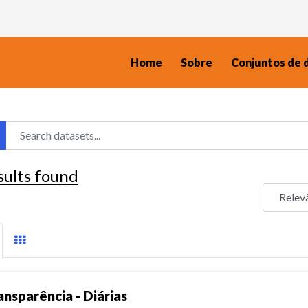
Home
Sobre
Conjuntos de 
sults found
ansparência - Diárias