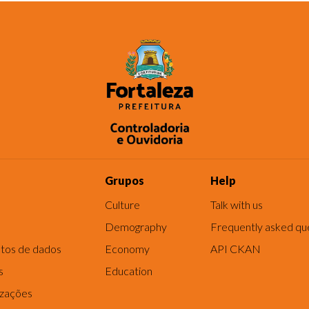
Grupos
Help
Culture
Talk with us
Demography
Frequently asked qu
tos de dados
Economy
API CKAN
s
Education
izações