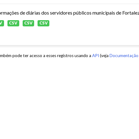
ormações de diárias dos servidores públicos municipais de Fortale
V
CSV
CSV
CSV
mbém pode ter acesso a esses registros usando a
API
(veja
Documentação 