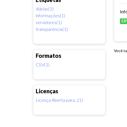
diárias(1)
Inf
informações(1)
CS
servidores(1)
transparência(1)
Você ta
Formatos
CSV(1)
Licenças
Licença Aberta para...(1)