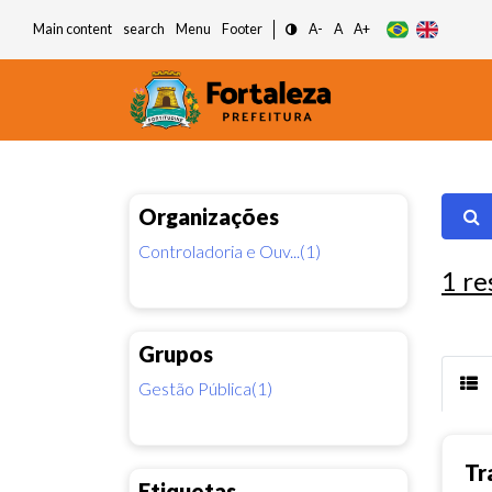
Main content
search
Menu
Footer
A-
A
A+
Organizações
Controladoria e Ouv...(1)
1
re
Grupos
Gestão Pública(1)
Tr
Etiquetas