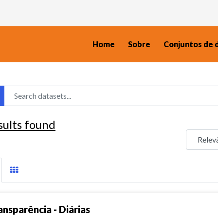
Home
Sobre
Conjuntos de 
sults found
ansparência - Diárias