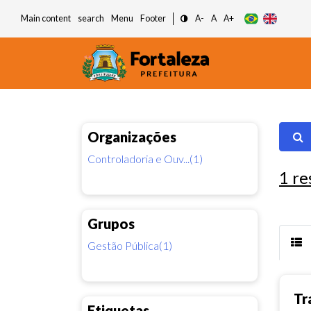
Main content
search
Menu
Footer
A-
A
A+
Organizações
Controladoria e Ouv...(1)
1
re
Grupos
Gestão Pública(1)
Tr
Etiquetas