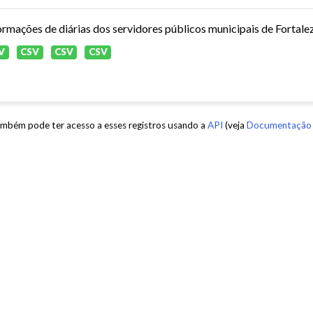
ormações de diárias dos servidores públicos municipais de Fortale
V
CSV
CSV
CSV
mbém pode ter acesso a esses registros usando a
API
(veja
Documentação 