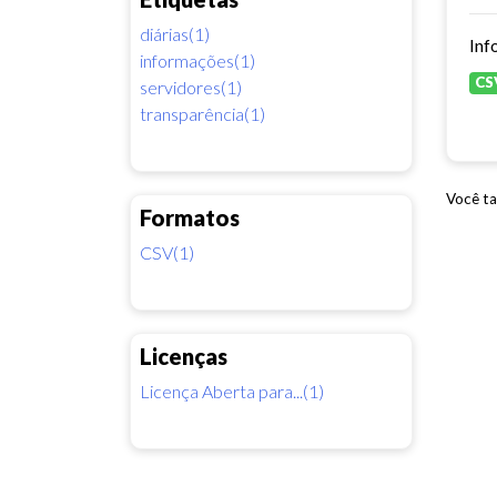
diárias(1)
Inf
informações(1)
CS
servidores(1)
transparência(1)
Você ta
Formatos
CSV(1)
Licenças
Licença Aberta para...(1)