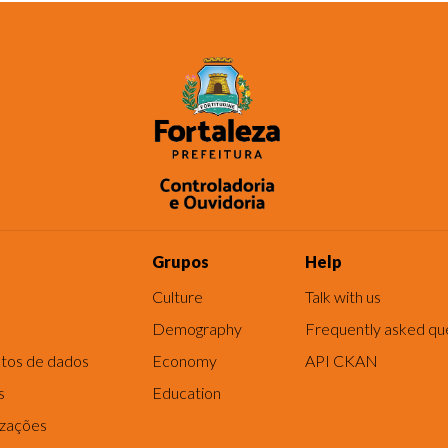
Grupos
Help
Culture
Talk with us
Demography
Frequently asked qu
tos de dados
Economy
API CKAN
s
Education
izações