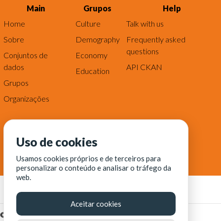
Main
Grupos
Help
Home
Culture
Talk with us
Sobre
Demography
Frequently asked
questions
Conjuntos de
Economy
dados
API CKAN
Education
Grupos
Organizações
Uso de cookies
Usamos cookies próprios e de terceiros para
personalizar o conteúdo e analisar o tráfego da
web.
Aceitar cookies
© Fortaleza Digital || CITINOVA - Fundação de Ciência,