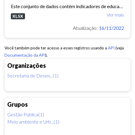
Este conjunto de dados contém indicadores de educação, longevidade e renda para cada bairro de Fortaleza. Esses três indicadores juntos formam o Indice de Desenvolvimento Humano...
Ver mais
XLSX
Atualização:
16/11/2022
Você também pode ter acesso a esses registros usando a
API
(veja
Documentação da API
).
Organizações
Secretaria de Desen...(1)
Grupos
Gestão Pública(1)
Meio ambiente e Urb...(1)