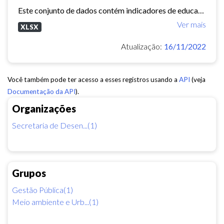
Este conjunto de dados contém indicadores de educação, longevidade e renda para cada bairro de Fortaleza. Esses três indicadores juntos formam o Indice de Desenvolvimento Humano...
Ver mais
XLSX
Atualização:
16/11/2022
Você também pode ter acesso a esses registros usando a
API
(veja
Documentação da API
).
Organizações
Secretaria de Desen...(1)
Grupos
Gestão Pública(1)
Meio ambiente e Urb...(1)