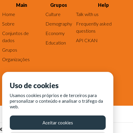
Main
Grupos
Help
Home
Culture
Talk with us
Sobre
Demography
Frequently asked
questions
Conjuntos de
Economy
dados
API CKAN
Education
Grupos
Organizações
Uso de cookies
Usamos cookies próprios e de terceiros para
personalizar o conteúdo e analisar o tráfego da
web.
Aceitar cookies
© Fortaleza Digital || CITINOVA - Fundação de Ciência,