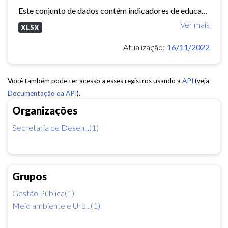
Este conjunto de dados contém indicadores de educação, longevidade e renda para cada bairro de Fortaleza. Esses três indicadores juntos formam o Indice de Desenvolvimento Humano...
Ver mais
XLSX
Atualização:
16/11/2022
Você também pode ter acesso a esses registros usando a
API
(veja
Documentação da API
).
Organizações
Secretaria de Desen...(1)
Grupos
Gestão Pública(1)
Meio ambiente e Urb...(1)