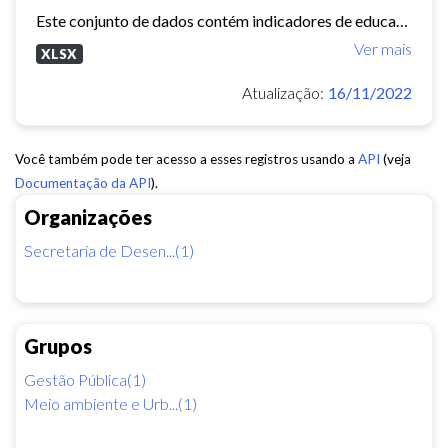
Este conjunto de dados contém indicadores de educação, longevidade e renda para cada bairro de Fortaleza. Esses três indicadores juntos formam o Indice de Desenvolvimento Humano...
Ver mais
XLSX
Atualização:
16/11/2022
Você também pode ter acesso a esses registros usando a
API
(veja
Documentação da API
).
Organizações
Secretaria de Desen...(1)
Grupos
Gestão Pública(1)
Meio ambiente e Urb...(1)