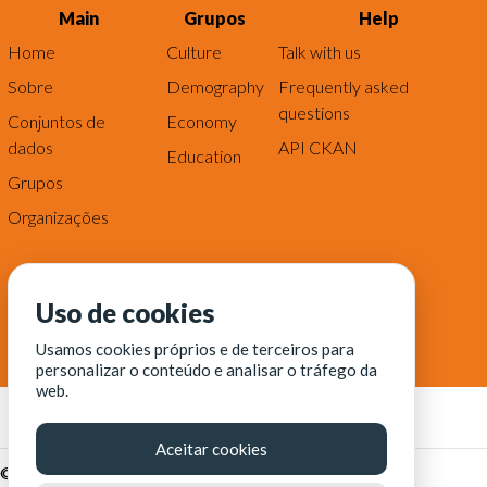
Main
Grupos
Help
Home
Culture
Talk with us
Sobre
Demography
Frequently asked
questions
Conjuntos de
Economy
dados
API CKAN
Education
Grupos
Organizações
Uso de cookies
Usamos cookies próprios e de terceiros para
personalizar o conteúdo e analisar o tráfego da
web.
Aceitar cookies
© Fortaleza Digital || CITINOVA - Fundação de Ciência,