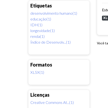
Etiquetas
desenvolvimento humano(1)
XL
educação(1)
IDH(1)
longevidade(1)
renda(1)
Índice de Desenvolv...(1)
Você ta
Formatos
XLSX(1)
Licenças
Creative Commons At...(1)