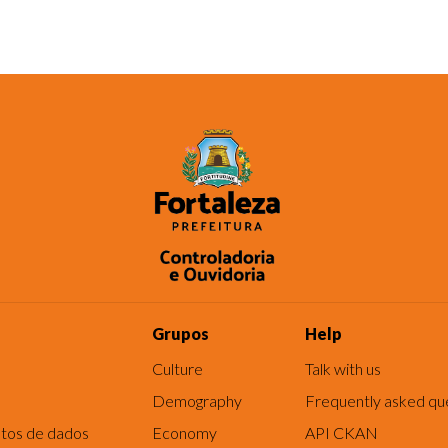
Grupos
Help
Culture
Talk with us
Demography
Frequently asked qu
tos de dados
Economy
API CKAN