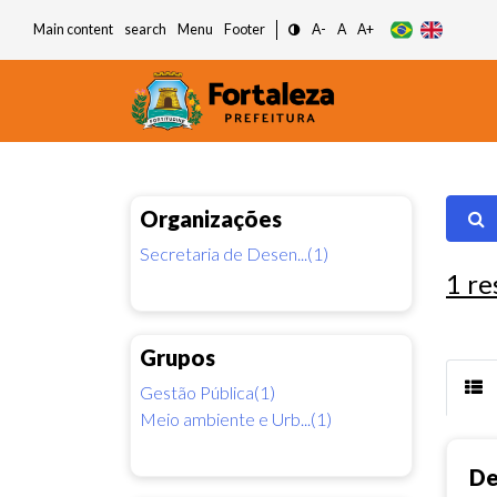
Main content
search
Menu
Footer
A-
A
A+
Organizações
Secretaria de Desen...(1)
1
re
Grupos
Gestão Pública(1)
Meio ambiente e Urb...(1)
De