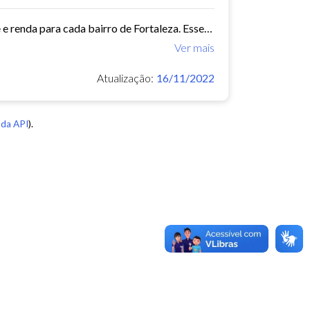
Este conjunto de dados contém indicadores de educação, longevidade e renda para cada bairro de Fortaleza. Esses três indicadores juntos formam o Indice de Desenvolvimento Humano...
Ver mais
Atualização:
16/11/2022
da API
).