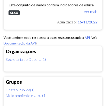
Este conjunto de dados contém indicadores de educação, longevidade e renda para cada bairro de Fortaleza. Esses três indicadores juntos formam o Indice de Desenvolvimento Humano...
Ver mais
XLSX
Atualização:
16/11/2022
Você também pode ter acesso a esses registros usando a
API
(veja
Documentação da API
).
Organizações
Secretaria de Desen...(1)
Grupos
Gestão Pública(1)
Meio ambiente e Urb...(1)