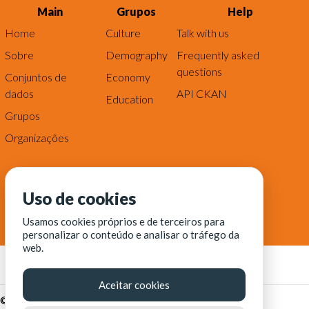
Main
Grupos
Help
Home
Culture
Talk with us
Sobre
Demography
Frequently asked
questions
Conjuntos de
Economy
dados
API CKAN
Education
Grupos
Organizações
Uso de cookies
Usamos cookies próprios e de terceiros para
personalizar o conteúdo e analisar o tráfego da
web.
Aceitar cookies
© Fortaleza Digital || CITINOVA - Fundação de Ciência,