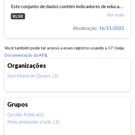
Este conjunto de dados contém indicadores de educação, longevidade e renda para cada bairro de Fortaleza. Esses três indicadores juntos formam o Indice de Desenvolvimento Humano...
Ver mais
XLSX
Atualização:
16/11/2022
Você também pode ter acesso a esses registros usando a
API
(veja
Documentação da API
).
Organizações
Secretaria de Desen...(1)
Grupos
Gestão Pública(1)
Meio ambiente e Urb...(1)