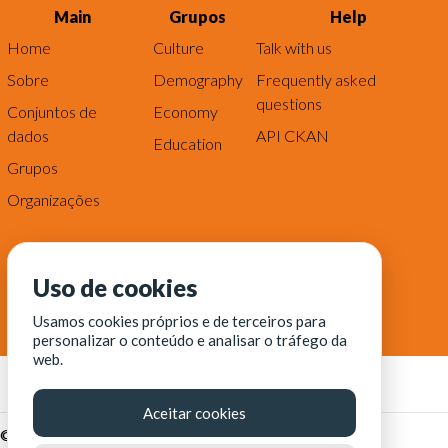
Main
Grupos
Help
Home
Culture
Talk with us
Sobre
Demography
Frequently asked
questions
Conjuntos de
Economy
dados
API CKAN
Education
Grupos
Organizações
Uso de cookies
Usamos cookies próprios e de terceiros para
personalizar o conteúdo e analisar o tráfego da
web.
Aceitar cookies
© Fortaleza Digital || CITINOVA - Fundação de Ciência,