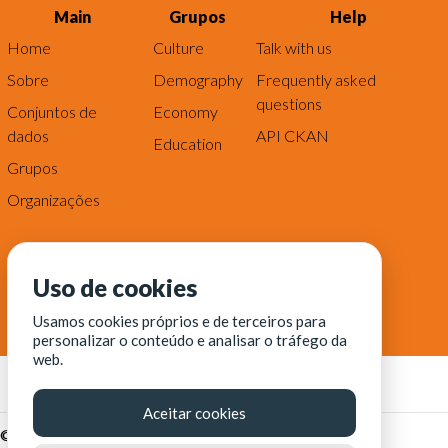
Main
Grupos
Help
Home
Culture
Talk with us
Sobre
Demography
Frequently asked
questions
Conjuntos de
Economy
dados
API CKAN
Education
Grupos
Organizações
Uso de cookies
Usamos cookies próprios e de terceiros para
personalizar o conteúdo e analisar o tráfego da
web.
Aceitar cookies
© Fortaleza Digital || CITINOVA - Fundação de Ciência,