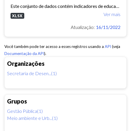
Este conjunto de dados contém indicadores de educação, longevidade e renda para cada bairro de Fortaleza. Esses três indicadores juntos formam o Indice de Desenvolvimento Humano...
Ver mais
XLSX
Atualização:
16/11/2022
Você também pode ter acesso a esses registros usando a
API
(veja
Documentação da API
).
Organizações
Secretaria de Desen...(1)
Grupos
Gestão Pública(1)
Meio ambiente e Urb...(1)