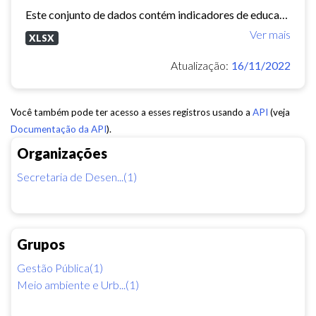
Este conjunto de dados contém indicadores de educação, longevidade e renda para cada bairro de Fortaleza. Esses três indicadores juntos formam o Indice de Desenvolvimento Humano...
Ver mais
XLSX
Atualização:
16/11/2022
Você também pode ter acesso a esses registros usando a
API
(veja
Documentação da API
).
Organizações
Secretaria de Desen...(1)
Grupos
Gestão Pública(1)
Meio ambiente e Urb...(1)