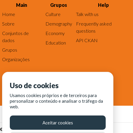
Main
Grupos
Help
Home
Culture
Talk with us
Sobre
Demography
Frequently asked
questions
Conjuntos de
Economy
dados
API CKAN
Education
Grupos
Organizações
Uso de cookies
Usamos cookies próprios e de terceiros para
personalizar o conteúdo e analisar o tráfego da
web.
Aceitar cookies
© Fortaleza Digital || CITINOVA - Fundação de Ciência,