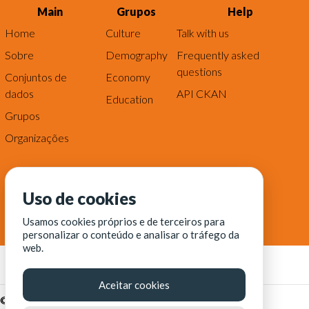
Main
Grupos
Help
Home
Culture
Talk with us
Sobre
Demography
Frequently asked
questions
Conjuntos de
Economy
dados
API CKAN
Education
Grupos
Organizações
Uso de cookies
Usamos cookies próprios e de terceiros para
personalizar o conteúdo e analisar o tráfego da
web.
Aceitar cookies
© Fortaleza Digital || CITINOVA - Fundação de Ciência,