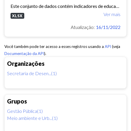
Este conjunto de dados contém indicadores de educação, longevidade e renda para cada bairro de Fortaleza. Esses três indicadores juntos formam o Indice de Desenvolvimento Humano...
Ver mais
XLSX
Atualização:
16/11/2022
Você também pode ter acesso a esses registros usando a
API
(veja
Documentação da API
).
Organizações
Secretaria de Desen...(1)
Grupos
Gestão Pública(1)
Meio ambiente e Urb...(1)