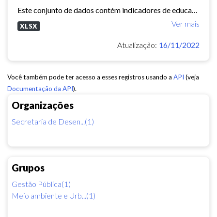
Este conjunto de dados contém indicadores de educação, longevidade e renda para cada bairro de Fortaleza. Esses três indicadores juntos formam o Indice de Desenvolvimento Humano...
Ver mais
XLSX
Atualização:
16/11/2022
Você também pode ter acesso a esses registros usando a
API
(veja
Documentação da API
).
Organizações
Secretaria de Desen...(1)
Grupos
Gestão Pública(1)
Meio ambiente e Urb...(1)