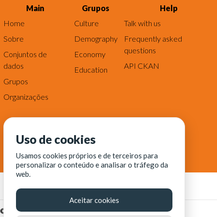
Main
Grupos
Help
Home
Culture
Talk with us
Sobre
Demography
Frequently asked
questions
Conjuntos de
Economy
dados
API CKAN
Education
Grupos
Organizações
Uso de cookies
Usamos cookies próprios e de terceiros para
personalizar o conteúdo e analisar o tráfego da
web.
Aceitar cookies
© Fortaleza Digital || CITINOVA - Fundação de Ciência,