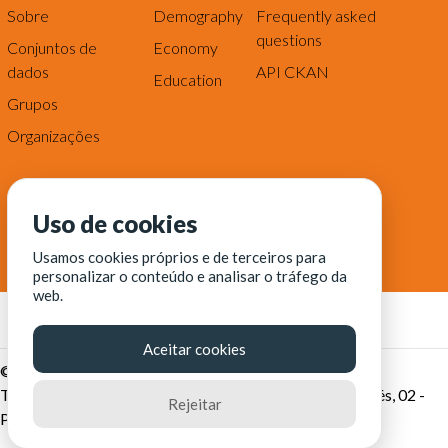
Sobre
Demography
Frequently asked
questions
Conjuntos de
Economy
dados
API CKAN
Education
Grupos
Organizações
Uso de cookies
Usamos cookies próprios e de terceiros para
personalizar o conteúdo e analisar o tráfego da
web.
Aceitar cookies
© Fortaleza Digital || CITINOVA - Fundação de Ciência,
Tecnologia e Inovação de Fortaleza - Rua dos Tremembés, 02 -
Rejeitar
Praia de Iracema - Fortaleza-CE