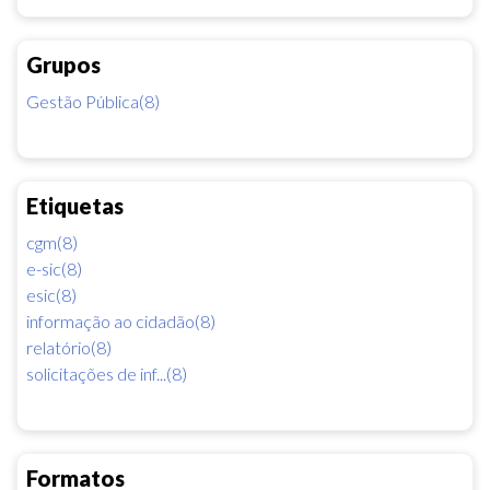
Grupos
Gestão Pública(8)
Etiquetas
cgm(8)
e-sic(8)
esic(8)
informação ao cidadão(8)
relatório(8)
solicitações de inf...(8)
Formatos