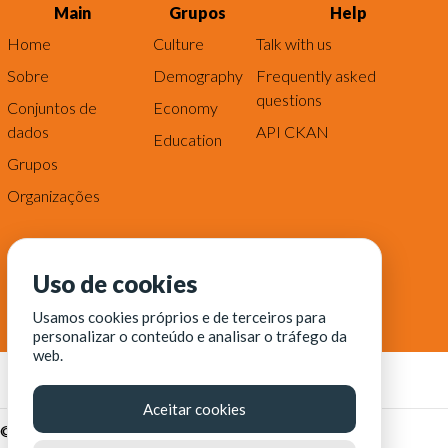
Main
Grupos
Help
Home
Culture
Talk with us
Sobre
Demography
Frequently asked
questions
Conjuntos de
Economy
dados
API CKAN
Education
Grupos
Organizações
Uso de cookies
Usamos cookies próprios e de terceiros para
personalizar o conteúdo e analisar o tráfego da
web.
Aceitar cookies
© Fortaleza Digital || CITINOVA - Fundação de Ciência,