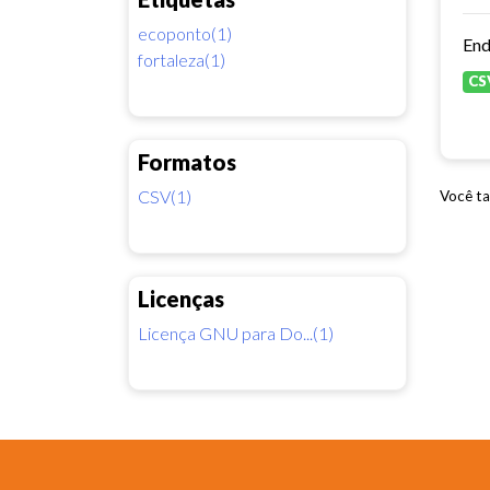
ecoponto(1)
End
fortaleza(1)
CS
Formatos
CSV(1)
Você ta
Licenças
Licença GNU para Do...(1)