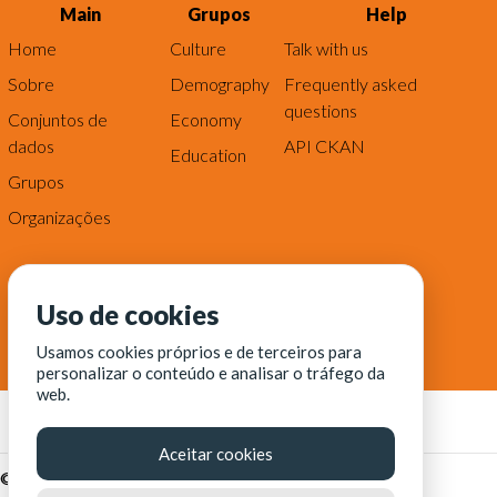
Main
Grupos
Help
Home
Culture
Talk with us
Sobre
Demography
Frequently asked
questions
Conjuntos de
Economy
dados
API CKAN
Education
Grupos
Organizações
Uso de cookies
Usamos cookies próprios e de terceiros para
personalizar o conteúdo e analisar o tráfego da
web.
Aceitar cookies
© Fortaleza Digital || CITINOVA - Fundação de Ciência,