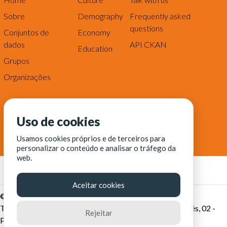
Sobre
Demography
Frequently asked
questions
Conjuntos de
Economy
dados
API CKAN
Education
Grupos
Organizações
Uso de cookies
Usamos cookies próprios e de terceiros para
personalizar o conteúdo e analisar o tráfego da
web.
Aceitar cookies
© Fortaleza Digital || CITINOVA - Fundação de Ciência,
Tecnologia e Inovação de Fortaleza - Rua dos Tremembés, 02 -
Rejeitar
Praia de Iracema - Fortaleza-CE