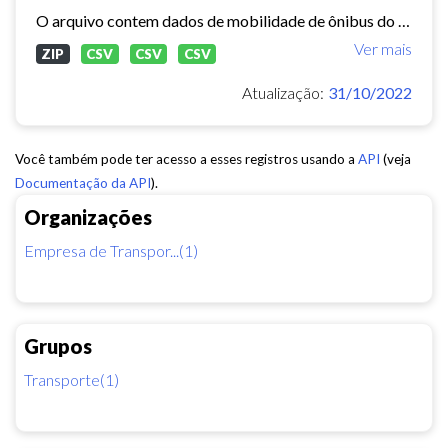
O arquivo contem dados de mobilidade de ônibus do período 11/03/2015, contendo dados de GPS, paradas e validação.
Ver mais
ZIP
CSV
CSV
CSV
Atualização:
31/10/2022
Você também pode ter acesso a esses registros usando a
API
(veja
Documentação da API
).
Organizações
Empresa de Transpor...(1)
Grupos
Transporte(1)