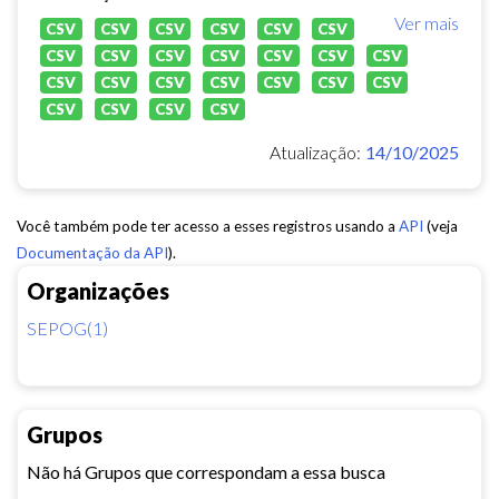
Ver mais
CSV
CSV
CSV
CSV
CSV
CSV
CSV
CSV
CSV
CSV
CSV
CSV
CSV
CSV
CSV
CSV
CSV
CSV
CSV
CSV
CSV
CSV
CSV
CSV
Atualização:
14/10/2025
Você também pode ter acesso a esses registros usando a
API
(veja
Documentação da API
).
Organizações
SEPOG(1)
Grupos
Não há Grupos que correspondam a essa busca