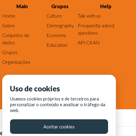
Main
Grupos
Help
Home
Culture
Talk with us
Sobre
Demography
Frequently asked
questions
Conjuntos de
Economy
dados
API CKAN
Education
Grupos
Organizações
Uso de cookies
Usamos cookies próprios e de terceiros para
personalizar o conteúdo e analisar o tráfego da
web.
Aceitar cookies
© Fortaleza Digital || CITINOVA - Fundação de Ciência,