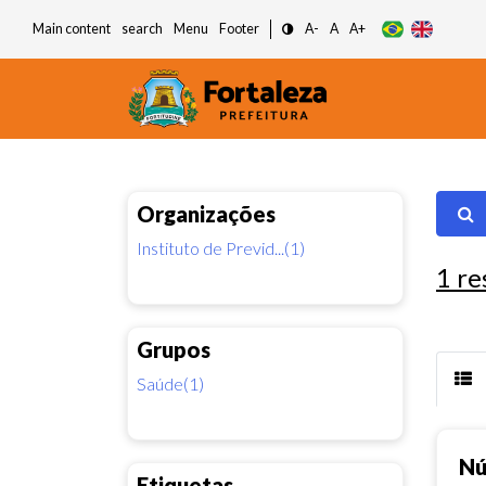
Main content
search
Menu
Footer
A-
A
A+
Organizações
Instituto de Previd...(1)
1
re
Grupos
Saúde(1)
Nú
Etiquetas