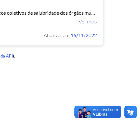
O Núcleo de Insalubridade tem como objetivo emitir pareceres técnicos coletivos de salubridade dos órgãos municipais e pareceres técnicos individuais dos servidores que postulem...
Ver mais
Atualização:
16/11/2022
da API
).