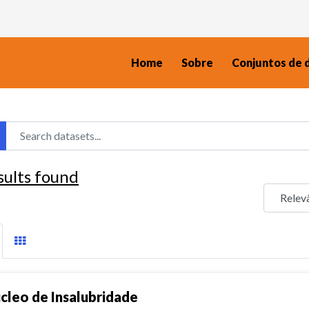
Home
Sobre
Conjuntos de 
sults found
cleo de Insalubridade