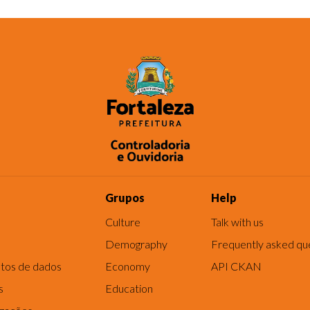
Grupos
Help
Culture
Talk with us
Demography
Frequently asked qu
tos de dados
Economy
API CKAN
s
Education