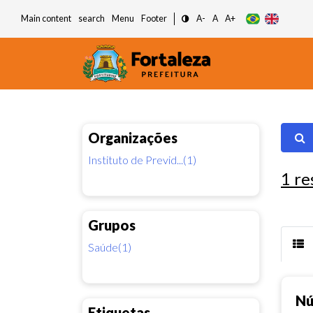
Main content
search
Menu
Footer
A-
A
A+
Organizações
Instituto de Previd...(1)
1
re
Grupos
Saúde(1)
Nú
Etiquetas