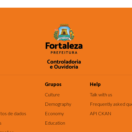
Grupos
Help
Culture
Talk with us
Demography
Frequently asked qu
tos de dados
Economy
API CKAN
s
Education