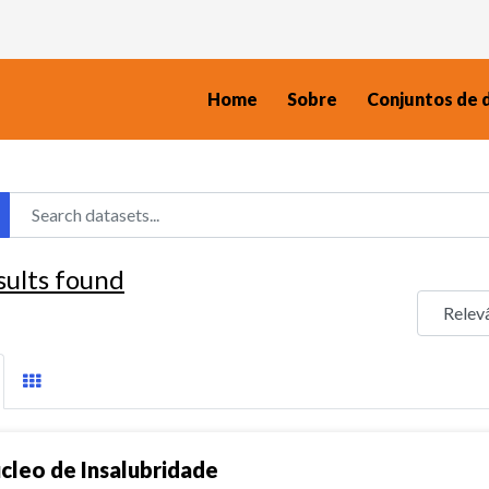
Home
Sobre
Conjuntos de 
sults found
cleo de Insalubridade