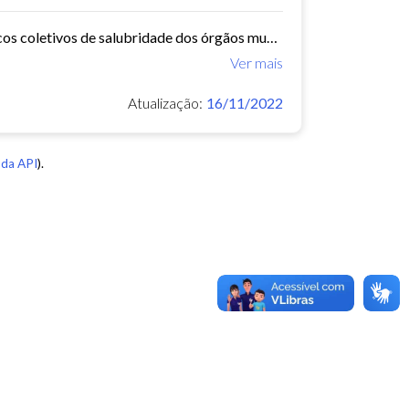
O Núcleo de Insalubridade tem como objetivo emitir pareceres técnicos coletivos de salubridade dos órgãos municipais e pareceres técnicos individuais dos servidores que postulem...
Ver mais
Atualização:
16/11/2022
da API
).