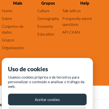
Main
Grupos
Help
Home
Culture
Talk with us
Sobre
Demography
Frequently asked
questions
Conjuntos de
Economy
dados
API CKAN
Education
Grupos
Organizações
Uso de cookies
Usamos cookies próprios e de terceiros para
personalizar o conteúdo e analisar o tráfego da
web.
Aceitar cookies
© Fortaleza Digital || CITINOVA - Fundação de Ciência,