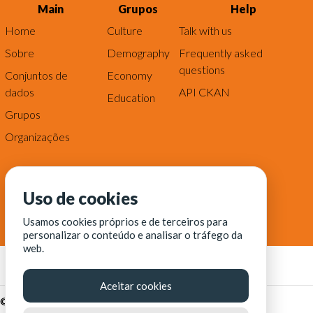
Main
Grupos
Help
Home
Culture
Talk with us
Sobre
Demography
Frequently asked
questions
Conjuntos de
Economy
dados
API CKAN
Education
Grupos
Organizações
Uso de cookies
Usamos cookies próprios e de terceiros para
personalizar o conteúdo e analisar o tráfego da
web.
Aceitar cookies
© Fortaleza Digital || CITINOVA - Fundação de Ciência,