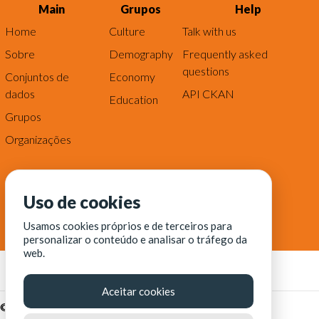
Main
Grupos
Help
Home
Culture
Talk with us
Sobre
Demography
Frequently asked
questions
Conjuntos de
Economy
dados
API CKAN
Education
Grupos
Organizações
Uso de cookies
Usamos cookies próprios e de terceiros para
personalizar o conteúdo e analisar o tráfego da
web.
Aceitar cookies
© Fortaleza Digital || CITINOVA - Fundação de Ciência,