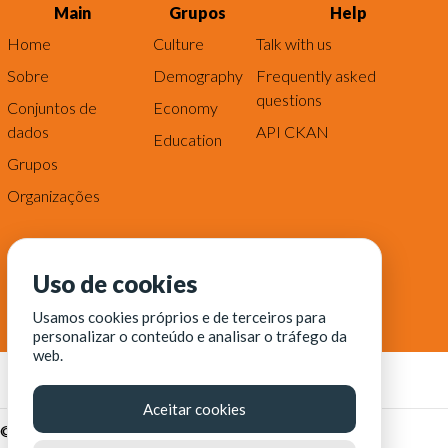
Main
Grupos
Help
Home
Culture
Talk with us
Sobre
Demography
Frequently asked
questions
Conjuntos de
Economy
dados
API CKAN
Education
Grupos
Organizações
Uso de cookies
Usamos cookies próprios e de terceiros para
personalizar o conteúdo e analisar o tráfego da
web.
Aceitar cookies
© Fortaleza Digital || CITINOVA - Fundação de Ciência,