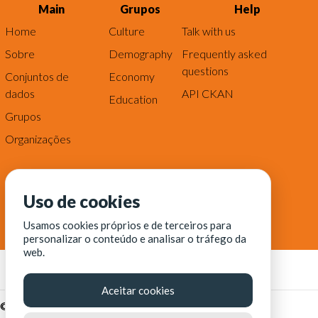
Main
Grupos
Help
Home
Culture
Talk with us
Sobre
Demography
Frequently asked
questions
Conjuntos de
Economy
dados
API CKAN
Education
Grupos
Organizações
Uso de cookies
Usamos cookies próprios e de terceiros para
personalizar o conteúdo e analisar o tráfego da
web.
Aceitar cookies
© Fortaleza Digital || CITINOVA - Fundação de Ciência,