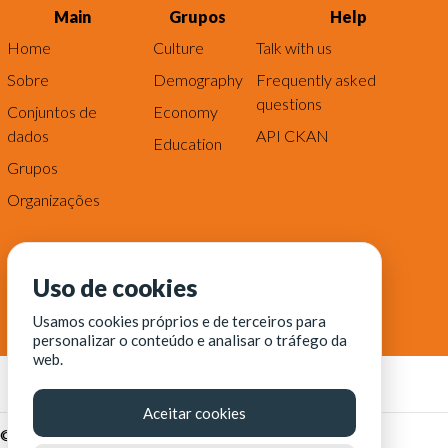
Main
Grupos
Help
Home
Culture
Talk with us
Sobre
Demography
Frequently asked
questions
Conjuntos de
Economy
dados
API CKAN
Education
Grupos
Organizações
Uso de cookies
Usamos cookies próprios e de terceiros para
personalizar o conteúdo e analisar o tráfego da
web.
Aceitar cookies
© Fortaleza Digital || CITINOVA - Fundação de Ciência,