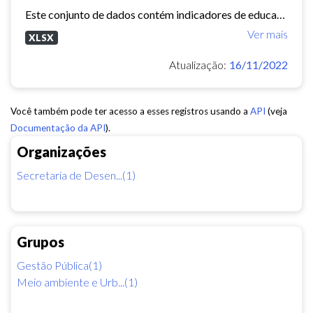
Este conjunto de dados contém indicadores de educação, longevidade e renda para cada bairro de Fortaleza. Esses três indicadores juntos formam o Indice de Desenvolvimento Humano...
Ver mais
XLSX
Atualização:
16/11/2022
Você também pode ter acesso a esses registros usando a
API
(veja
Documentação da API
).
Organizações
Secretaria de Desen...(1)
Grupos
Gestão Pública(1)
Meio ambiente e Urb...(1)