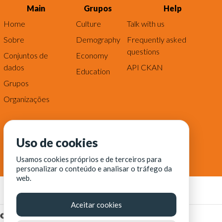
Main
Grupos
Help
Home
Culture
Talk with us
Sobre
Demography
Frequently asked
questions
Conjuntos de
Economy
dados
API CKAN
Education
Grupos
Organizações
Uso de cookies
Usamos cookies próprios e de terceiros para
personalizar o conteúdo e analisar o tráfego da
web.
Aceitar cookies
© Fortaleza Digital || CITINOVA - Fundação de Ciência,