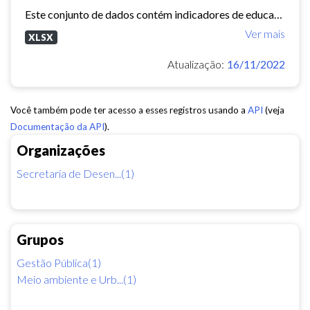
Este conjunto de dados contém indicadores de educação, longevidade e renda para cada bairro de Fortaleza. Esses três indicadores juntos formam o Indice de Desenvolvimento Humano...
Ver mais
XLSX
Atualização:
16/11/2022
Você também pode ter acesso a esses registros usando a
API
(veja
Documentação da API
).
Organizações
Secretaria de Desen...(1)
Grupos
Gestão Pública(1)
Meio ambiente e Urb...(1)