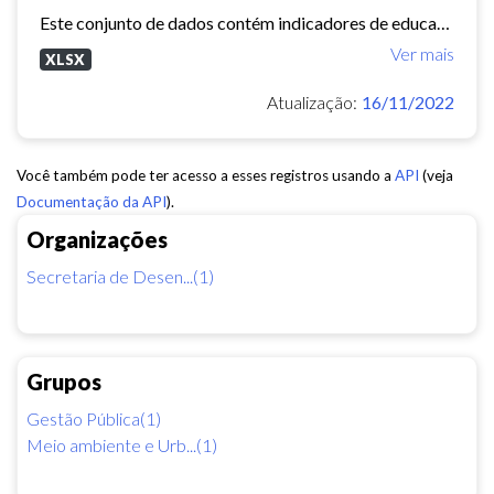
Este conjunto de dados contém indicadores de educação, longevidade e renda para cada bairro de Fortaleza. Esses três indicadores juntos formam o Indice de Desenvolvimento Humano...
Ver mais
XLSX
Atualização:
16/11/2022
Você também pode ter acesso a esses registros usando a
API
(veja
Documentação da API
).
Organizações
Secretaria de Desen...(1)
Grupos
Gestão Pública(1)
Meio ambiente e Urb...(1)