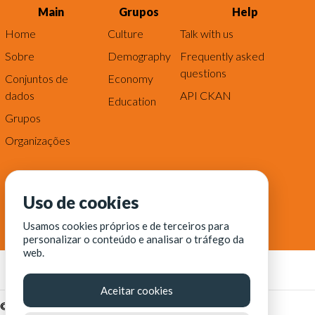
Main
Grupos
Help
Home
Culture
Talk with us
Sobre
Demography
Frequently asked
questions
Conjuntos de
Economy
dados
API CKAN
Education
Grupos
Organizações
Uso de cookies
Usamos cookies próprios e de terceiros para
personalizar o conteúdo e analisar o tráfego da
web.
Aceitar cookies
© Fortaleza Digital || CITINOVA - Fundação de Ciência,