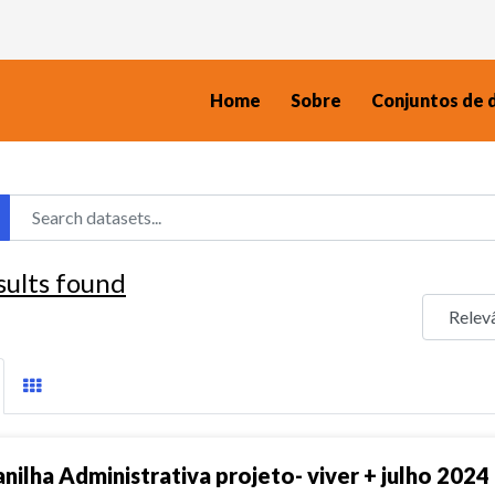
Home
Sobre
Conjuntos de 
sults found
anilha Administrativa projeto- viver + julho 2024