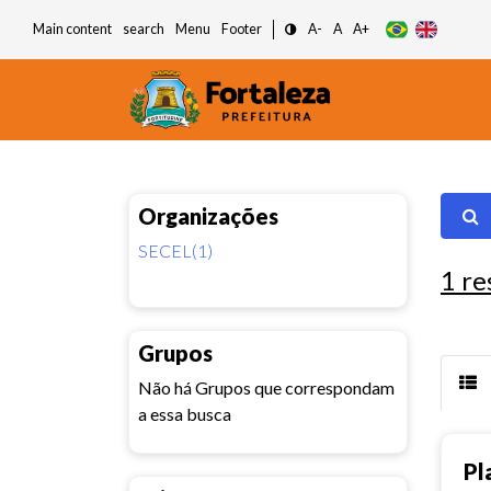
Main content
search
Menu
Footer
A-
A
A+
Organizações
SECEL(1)
1
re
Grupos
Não há Grupos que correspondam
a essa busca
Pl