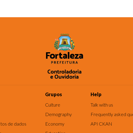
Grupos
Help
Culture
Talk with us
Demography
Frequently asked qu
tos de dados
Economy
API CKAN