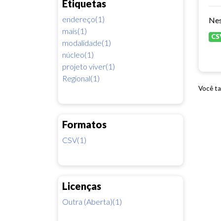
Etiquetas
endereço(1)
Nes
mais(1)
CS
modalidade(1)
núcleo(1)
projeto viver(1)
Regional(1)
Você ta
Formatos
CSV(1)
Licenças
Outra (Aberta)(1)