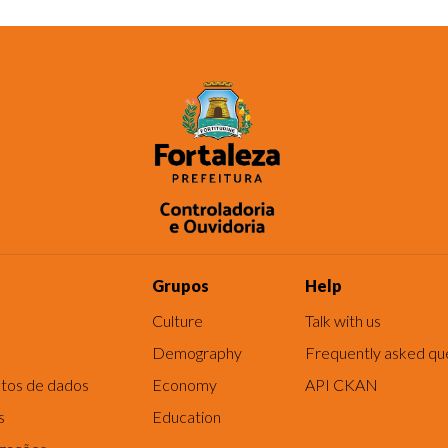
Grupos
Help
Culture
Talk with us
Demography
Frequently asked qu
tos de dados
Economy
API CKAN
s
Education