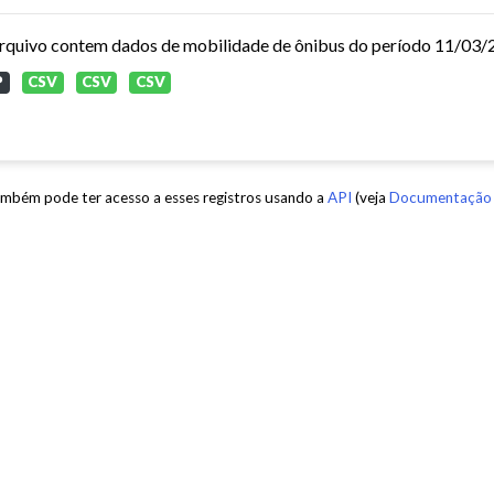
P
CSV
CSV
CSV
mbém pode ter acesso a esses registros usando a
API
(veja
Documentação 