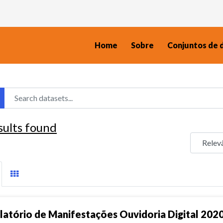
Home
Sobre
Conjuntos de 
sults found
latório de Manifestações Ouvidoria Digital 202