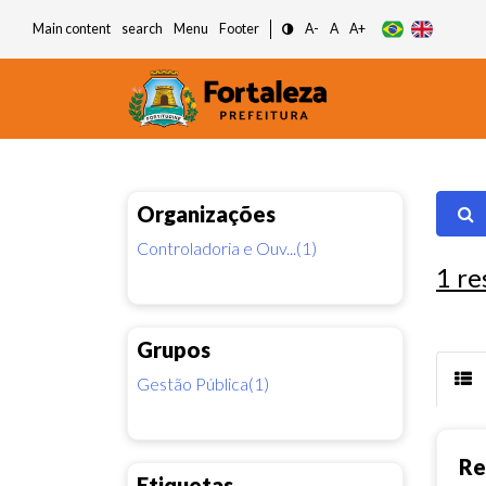
Main content
search
Menu
Footer
A-
A
A+
Organizações
Controladoria e Ouv...(1)
1
re
Grupos
Gestão Pública(1)
Re
Etiquetas