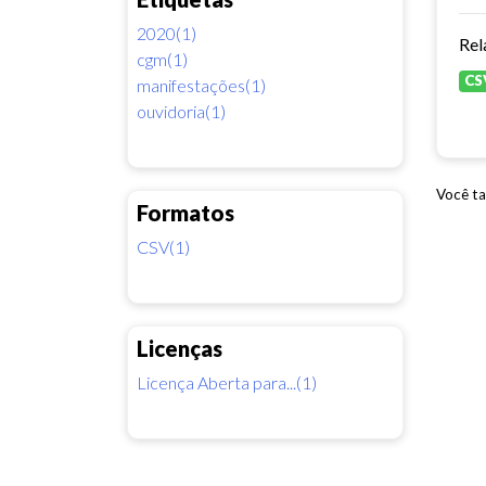
2020(1)
Rel
cgm(1)
CS
manifestações(1)
ouvidoria(1)
Você ta
Formatos
CSV(1)
Licenças
Licença Aberta para...(1)