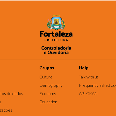
Grupos
Help
Culture
Talk with us
Demography
Frequently asked qu
tos de dados
Economy
API CKAN
s
Education
izações