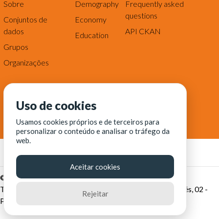
Sobre
Demography
Frequently asked
questions
Conjuntos de
Economy
dados
API CKAN
Education
Grupos
Organizações
Uso de cookies
Usamos cookies próprios e de terceiros para
personalizar o conteúdo e analisar o tráfego da
web.
Aceitar cookies
© Fortaleza Digital || CITINOVA - Fundação de Ciência,
Tecnologia e Inovação de Fortaleza - Rua dos Tremembés, 02 -
Rejeitar
Praia de Iracema - Fortaleza-CE